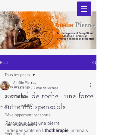
Post
Tous les posts
Amélie Pierres
Tous les posts
27 août 2017
2 min de lecture
Le cristal de roche : une force
Lithothérapie
neutre indispensable
Hypersensibilité
Développement personnel
Parce que c'est une pierre 
Pierre de protection
indispensable en 
lithothérapie
, je tenais 
Evénement