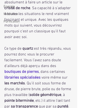
absolument à faire un article sur le 
Energie
cristal de roche
. Sa capacité à s'adapter 
à toutes les situations le rend vraiment 
Méditation
fascinant et unique. Avec les quelques 
Purification
mots qui suivent, vous découvrirez 
pourquoi c'est un classique qu'il faut 
avoir avec soi.
Ce type de 
quartz 
est très répandu, vous 
pourrez donc vous le procurer 
facilement. Vous l'avez sans doute 
d'ailleurs déjà aperçu dans des 
boutiques de pierres
, dans certaines 
librairies spécialisées
 voire même sur 
les marchés
. Qu'il soit sous forme de 
druse, de pierre brute, polie ou de forme 
plus travaillée (
solide géométrique
, à 
pointe biterminée
, etc.) il attire l’œil tant 
par 
sa transparence
 que par sa 
pureté
. 