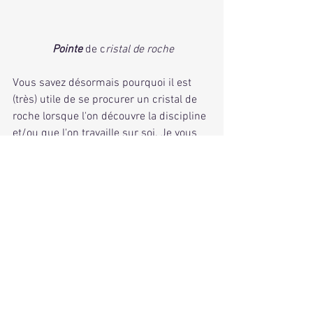
Pointe 
de c
ristal de roche
Vous savez désormais pourquoi il est 
(très) utile de se procurer un cristal de 
roche lorsque l'on découvre la discipline 
et/ou que l'on travaille sur soi. Je vous 
souhaite de belles expériences avec 
cette pierre et de belles découvertes sur 
vous-même :-).
#développementpersonnel
#lithothérapie
#chakras
#cristalderoche
Lithothérapie
Développement personnel
Méditation