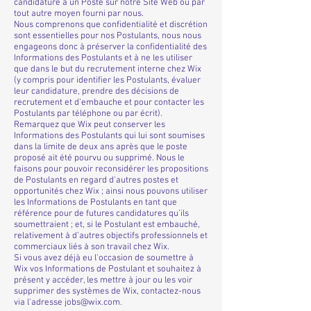
candidature à un Poste sur notre Site Web ou par
tout autre moyen fourni par nous.
Nous comprenons que confidentialité et discrétion
sont essentielles pour nos Postulants, nous nous
engageons donc à préserver la confidentialité des
Informations des Postulants et à ne les utiliser
que dans le but du recrutement interne chez Wix
(y compris pour identifier les Postulants, évaluer
leur candidature, prendre des décisions de
recrutement et d’embauche et pour contacter les
Postulants par téléphone ou par écrit).
Remarquez que Wix peut conserver les
Informations des Postulants qui lui sont soumises
dans la limite de deux ans après que le poste
proposé ait été pourvu ou supprimé. Nous le
faisons pour pouvoir reconsidérer les propositions
de Postulants en regard d'autres postes et
opportunités chez Wix ; ainsi nous pouvons utiliser
les Informations de Postulants en tant que
référence pour de futures candidatures qu’ils
soumettraient ; et, si le Postulant est embauché,
relativement à d’autres objectifs professionnels et
commerciaux liés à son travail chez Wix.
Si vous avez déjà eu l'occasion de soumettre à
Wix vos Informations de Postulant et souhaitez à
présent y accéder, les mettre à jour ou les voir
supprimer des systèmes de Wix, contactez-nous
via l'adresse
jobs@wix.com
.