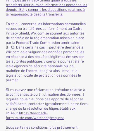
Principes du Privacy Shield quant à tous les
transferts ultérieurs de Informations personnelles
depuis l'EU, y compris les dispositions relatives à
la responsabilité desdits transferts.
En ce qui concerne les Informations personnelles
reçues ou transférées conformément au Cadre
Privacy Shield, Wix.com se soumet aux autorités
de contrôle de la règlementation mises en place
par la Federal Trade Commission américaine
(FTC). Dans certains cas, il peut être demandé à
Wix.com de divulguer des données personnelles
en réponse à des requêtes légitimes émises par
les autorités publiques y compris pour satisfaire
les exigences de sécurité nationale ou de
maintien de l'ordre , et agira ainsi lorsque la
législation locale de protection des données le
permet.
Si vous avez une réclamation irrésolue relative à
la confidentialité ou à l'utilisation des données, à
laquelle nous n'aurions pas apporté de réponse
satisfaisante, contactez (gratuitement) notre tiers
chargé de la résolution de litiges établi aux
USAsur
https://feedback-
form.truste.com/watchdog/request
.
Sous certaines conditions, plus précisément