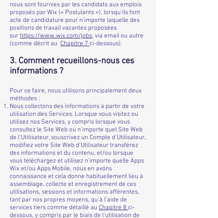
nous sont fournies par les candidats aux emplois
proposés par Wix (« Postulants »), lorsqu'ils font
acte de candidature pour n’importe laquelle des
positions de travail vacantes proposées
sur
https://www.wix.com/jobs
, via email ou autre
(comme décrit au
Chapitre ‎7
ci-dessous).
3. Comment recueillons-nous ces
informations ?
Pour ce faire, nous utilisons principalement deux
méthodes :
Nous collectons des informations à partir de votre
utilisation des Services. Lorsque vous visitez ou
utilisez nos Services, y compris lorsque vous
consultez le Site Web ou n'importe quel Site Web
de l'Utilisateur, souscrivez un Compte d'Utilisateur,
modifiez votre Site Web d'Utilisateur transférez
des informations et du contenu, et/ou lorsque
vous téléchargez et utilisez n'importe quelle Apps
Wix et/ou Apps Mobile, nous en avons
connaissance et cela donne habituellement lieu à
assemblage, collecte et enregistrement de ces
utilisations, sessions et informations afférentes,
tant par nos propres moyens, qu'à l’aide de
services tiers comme détaillé au
Chapitre 8
ci-
dessous, y compris par le biais de l'utilisation de