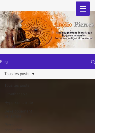
Blog
Tous les posts
Tous les posts
Lithothérapie
Hypersensibilité
Développement
personnel
Pierre de
protection