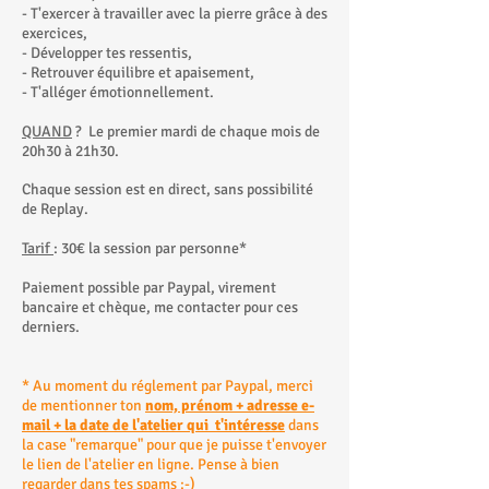
- T'exercer à travailler avec la pierre grâce à des
exercices,
- Développer tes ressentis,
- Retrouver équilibre et apaisement
,
- T'alléger émotionnellement.
QUAND
? Le premier mardi de chaque mois d
e
20h30 à 21h3
0.
Chaque session est en direct, sans possibilité
de Replay.
Tarif
: 30€ la session par personne
*
Paiement possible par Paypal, virement
bancaire et chèque, me contacter pour ces
derniers.
* Au moment du réglement par Paypal, merci
de mentionner ton
nom, prénom + adresse e-
mail + la date de l'atelier qui t'intéresse
dans
la case "remarque" pour que je puisse t'envoyer
le lien de l'atelier en ligne. Pense à bien
regarder dans tes spams ;-)